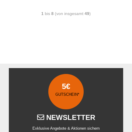
1
bis
8
(von insgesamt
49
)
5€
GUTSCHEIN*
NEWSLETTER
Exklusive Angebote & Aktionen sichern