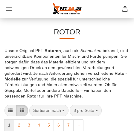
ROTOR
Unsere Original PFT
Rotoren
, auch als
Schnecken
bekannt, sind
unverzichtbare Komponenten für Misch- und Förderpumpen. Sie
sorgen dafür, dass das Material effizient und mit dem
notwendigen Druck an den gewünschten Verarbeitungsort
gefördert wird. Je nach Anforderung stehen verschiedene
Rotor-
Modelle
zur Verfügung, die speziell für unterschiedliche
Förderleistungen und Materialien entwickelt wurden. Ob für
Gipsputz, Mörtel oder andere Baustoffe – wir haben den
passenden
Rotor
für Ihre PFT Maschine.
Sortieren nach
8 pro Seite
1
2
3
4
5
6
7
»