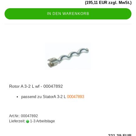
(195,11 EUR zzgl. MwSt.)
IN DEN WARENKORB
Rotor A 3-2 L wf - 00047892
passend zu StatorA 3-2 L
00047893
Art.Nr.: 00047892
Lieferzeit:
1-3 Arbeitstage
221,39 EUR