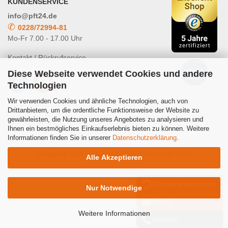
KUNDENSERVICE
info@pft24.de
✆
0228/72994-81
Mo-Fr 7.00 - 17.00 Uhr
Kontakt / Rückrufservice
Diese Webseite verwendet Cookies und andere
Technologien
Wir verwenden Cookies und ähnliche Technologien, auch von
Drittanbietern, um die ordentliche Funktionsweise der Website zu
gewährleisten, die Nutzung unseres Angebotes zu analysieren und
Powered by
Translate
Ihnen ein bestmögliches Einkaufserlebnis bieten zu können. Weitere
Informationen finden Sie in unserer
Datenschutzerklärung
.
Shopping Cart Software
by Gambio.com © 2021
Alle Akzeptieren
Vertrag widerrufen
Nur Notwendige
E-Mail
Weitere Informationen
Anrufen