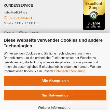
KUNDENSERVICE
info@pft24.de
✆
0228/72994-81
Mo-Fr 7.00 - 17.00 Uhr
Kontakt / Rückrufservice
Diese Webseite verwendet Cookies und andere
Technologien
Wir verwenden Cookies und ähnliche Technologien, auch von
Drittanbietern, um die ordentliche Funktionsweise der Website zu
gewährleisten, die Nutzung unseres Angebotes zu analysieren und
Powered by
Translate
Ihnen ein bestmögliches Einkaufserlebnis bieten zu können. Weitere
Informationen finden Sie in unserer
Datenschutzerklärung
.
Shopping Cart Software
by Gambio.com © 2021
Alle Akzeptieren
Vertrag widerrufen
Nur Notwendige
E-Mail
Weitere Informationen