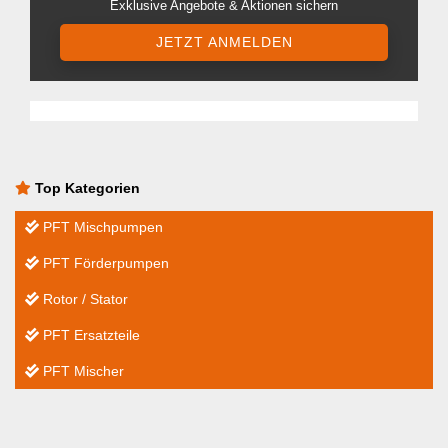
Exklusive Angebote & Aktionen sichern
JETZT ANMELDEN
Top Kategorien
PFT Mischpumpen
PFT Förderpumpen
Rotor / Stator
PFT Ersatzteile
PFT Mischer