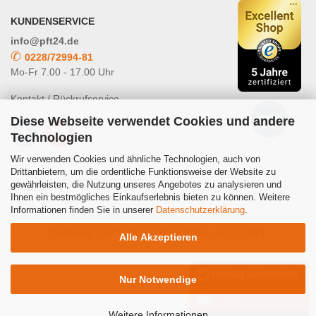
KUNDENSERVICE
info@pft24.de
✆
0228/72994-81
Mo-Fr 7.00 - 17.00 Uhr
Kontakt / Rückrufservice
Diese Webseite verwendet Cookies und andere
Technologien
Wir verwenden Cookies und ähnliche Technologien, auch von
Drittanbietern, um die ordentliche Funktionsweise der Website zu
gewährleisten, die Nutzung unseres Angebotes zu analysieren und
Powered by
Translate
Ihnen ein bestmögliches Einkaufserlebnis bieten zu können. Weitere
Informationen finden Sie in unserer
Datenschutzerklärung
.
Shopping Cart Software
by Gambio.com © 2021
Alle Akzeptieren
Vertrag widerrufen
Nur Notwendige
E-Mail
Weitere Informationen