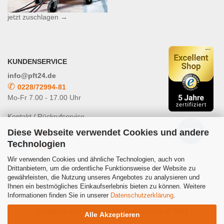
jetzt zuschlagen →
KUNDENSERVICE
info@pft24.de
✆
0228/72994-81
Mo-Fr 7.00 - 17.00 Uhr
Kontakt / Rückrufservice
Diese Webseite verwendet Cookies und andere
Technologien
Wir verwenden Cookies und ähnliche Technologien, auch von
Drittanbietern, um die ordentliche Funktionsweise der Website zu
gewährleisten, die Nutzung unseres Angebotes zu analysieren und
Powered by
Translate
Ihnen ein bestmögliches Einkaufserlebnis bieten zu können. Weitere
Informationen finden Sie in unserer
Datenschutzerklärung
.
Shopping Cart Software
by Gambio.com © 2021
Alle Akzeptieren