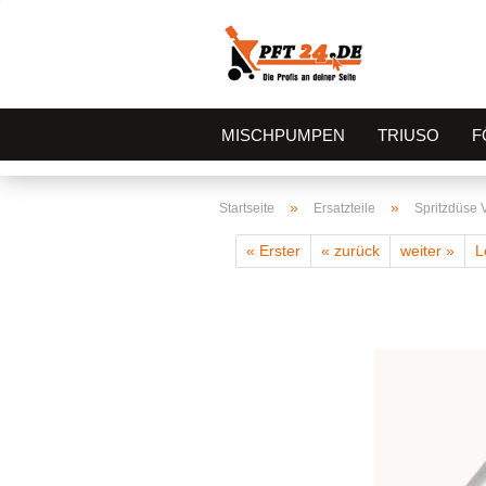
MISCHPUMPEN
TRIUSO
F
»
»
Startseite
Ersatzteile
Spritzdüse
« Erster
« zurück
weiter »
L