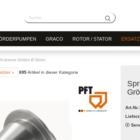
ÖRDERPUMPEN
GRACO
ROTOR / STATOR
ERSATZ
 VA diverse Größen Ø 38mm
etzter »
695
Artikel in dieser Kategorie
Spr
Gr
Art.Nr.:
Lieferz
Serv