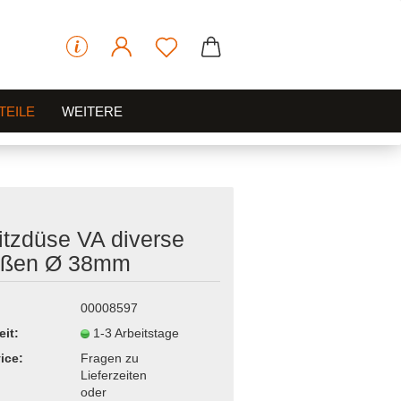
TEILE
WEITERE
itzdüse VA diverse
ößen Ø 38mm
00008597
eit:
1-3 Arbeitstage
ice:
Fragen zu
Lieferzeiten
oder