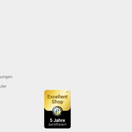
gungen
ular