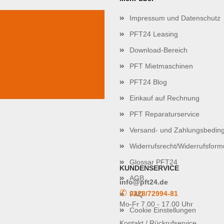
Impressum und Datenschutz
PFT24 Leasing
Download-Bereich
PFT Mietmaschinen
PFT24 Blog
Einkauf auf Rechnung
PFT Reparaturservice
Versand- und Zahlungsbedin
Widerrufsrecht/Widerrufsform
Glossar PFT24
KUNDENSERVICE
AGB
info@pft24.de
✆
0228/72994-81
FAQ
Mo-Fr 7.00 - 17.00 Uhr
Cookie Einstellungen
Kontakt / Rückrufservice