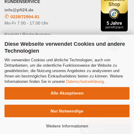
KUNDENSERVICE
info@pft24.de
✆
0228/72994-81
Mo-Fr 7.00 - 17.00 Uhr
Kontakt / Rückrufservice
Diese Webseite verwendet Cookies und andere
Technologien
Wir verwenden Cookies und ähnliche Technologien, auch von
Drittanbietern, um die ordentliche Funktionsweise der Website zu
gewährleisten, die Nutzung unseres Angebotes zu analysieren und
Powered by
Translate
Ihnen ein bestmögliches Einkaufserlebnis bieten zu können. Weitere
Informationen finden Sie in unserer
Datenschutzerklärung
.
Shopping Cart Software
by Gambio.com © 2021
Alle Akzeptieren
Vertrag widerrufen
Nur Notwendige
E-Mail
Weitere Informationen
Anrufen