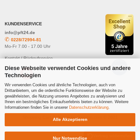
KUNDENSERVICE
info@pft24.de
✆
0228/72994-81
Mo-Fr 7.00 - 17.00 Uhr
Kontakt / Rückrufservice
Diese Webseite verwendet Cookies und andere
Technologien
Wir verwenden Cookies und ähnliche Technologien, auch von
Drittanbietern, um die ordentliche Funktionsweise der Website zu
gewährleisten, die Nutzung unseres Angebotes zu analysieren und
Powered by
Translate
Ihnen ein bestmögliches Einkaufserlebnis bieten zu können. Weitere
Informationen finden Sie in unserer
Datenschutzerklärung
.
Shopping Cart Software
by Gambio.com © 2021
Alle Akzeptieren
Vertrag widerrufen
Nur Notwendige