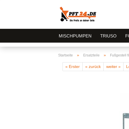
MISCHPUMPEN
TRIUSO
F
»
»
Startseite
Ersatzteile
Fußgestell 
« Erster
« zurück
weiter »
L