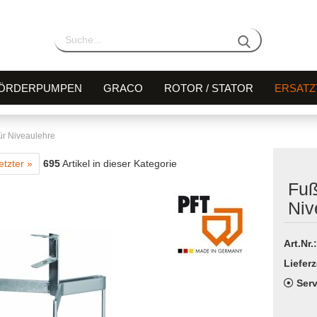
ÖRDERPUMPEN
GRACO
ROTOR / STATOR
ERSATZ
für Niveaulehre
etzter »
695
Artikel in dieser Kategorie
Fuß
Niv
Art.Nr.:
Lieferz
Serv