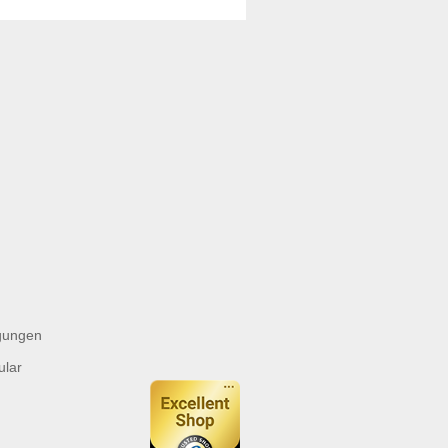
gungen
ular