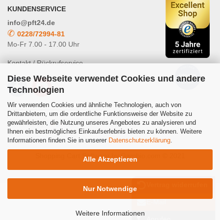
KUNDENSERVICE
info@pft24.de
✆
0228/72994-81
Mo-Fr 7.00 - 17.00 Uhr
Kontakt / Rückrufservice
Diese Webseite verwendet Cookies und andere
Technologien
Wir verwenden Cookies und ähnliche Technologien, auch von
Drittanbietern, um die ordentliche Funktionsweise der Website zu
gewährleisten, die Nutzung unseres Angebotes zu analysieren und
Powered by
Translate
Ihnen ein bestmögliches Einkaufserlebnis bieten zu können. Weitere
Informationen finden Sie in unserer
Datenschutzerklärung
.
Shopping Cart Software
by Gambio.com © 2021
Alle Akzeptieren
Vertrag widerrufen
Nur Notwendige
E-Mail
Weitere Informationen
Anrufen