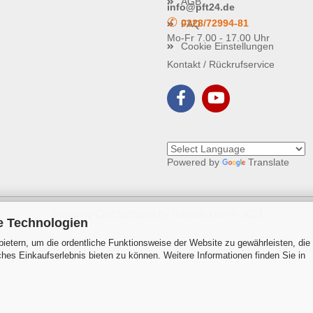
AGB
info@pft24.de
✆
0228/72994-81
FAQ
Mo-Fr 7.00 - 17.00 Uhr
Cookie Einstellungen
Kontakt / Rückrufservice
Powered by
Translate
Shopping Cart Software
by Gambio.com © 2021
e Technologien
ietern, um die ordentliche Funktionsweise der Website zu gewährleisten, die
es Einkaufserlebnis bieten zu können. Weitere Informationen finden Sie in