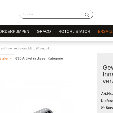
ÖRDERPUMPEN
GRACO
ROTOR / STATOR
ERSATZ
t mit Innensechskant M8 x 20 verzinkt
etzter »
695
Artikel in dieser Kategorie
Gew
Inn
ver
Art.Nr.:
Lieferz
Serv