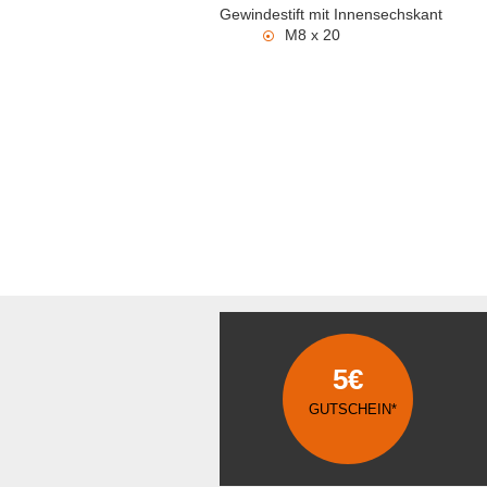
Gewindestift mit Innensechskant
M8 x 20
5€
GUTSCHEIN*