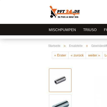
MISCHPUMPEN
TRIUSO
F
»
»
Startseite
Ersatzteile
Gewindestif
« Erster
« zurück
weiter »
L