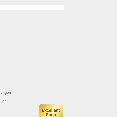
gungen
ular