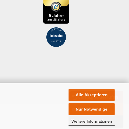
Alle Akzeptieren
Vertrag widerrufen
Nur Notwendige
E-Mail
Weitere Informationen
Anrufen