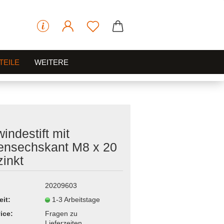
TEILE
WEITERE
indestift mit
ensechskant M8 x 20
zinkt
20209603
eit:
1-3 Arbeitstage
ice:
Fragen zu
Lieferzeiten