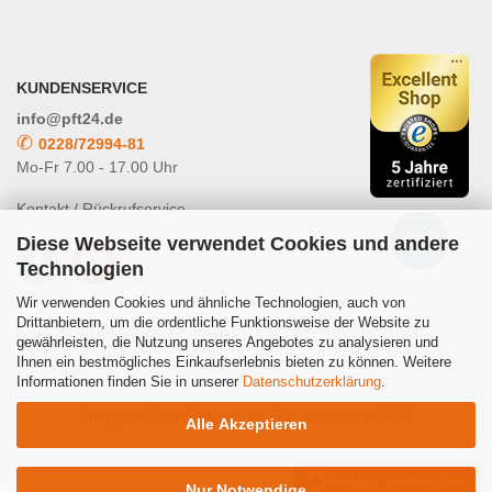
KUNDENSERVICE
info@pft24.de
✆
0228/72994-81
Mo-Fr 7.00 - 17.00 Uhr
Kontakt / Rückrufservice
Diese Webseite verwendet Cookies und andere
Technologien
Wir verwenden Cookies und ähnliche Technologien, auch von
Drittanbietern, um die ordentliche Funktionsweise der Website zu
gewährleisten, die Nutzung unseres Angebotes zu analysieren und
Powered by
Translate
Ihnen ein bestmögliches Einkaufserlebnis bieten zu können. Weitere
Informationen finden Sie in unserer
Datenschutzerklärung
.
Shopping Cart Software
by Gambio.com © 2021
Alle Akzeptieren
Vertrag widerrufen
Nur Notwendige