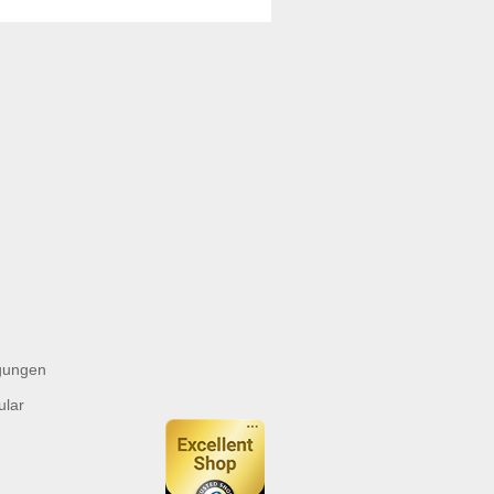
gungen
ular