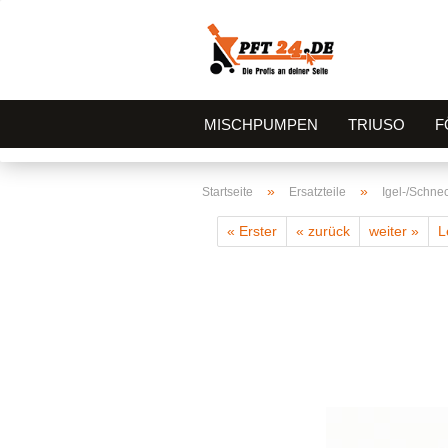
MISCHPUMPEN
TRIUSO
F
»
»
Startseite
Ersatzteile
Igel-/Schn
« Erster
« zurück
weiter »
L