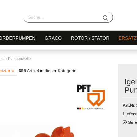
ÖRDERPUMPEN
GRACO
ROTOR / STATOR
ERSATZ
ecken-Pumpenwelle
etzter »
695
Artikel in dieser Kategorie
Ige
Pu
Art.Nr.:
Lieferz
Serv