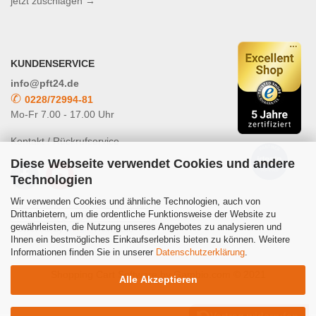
jetzt zuschlagen →
KUNDENSERVICE
info@pft24.de
✆
0228/72994-81
Mo-Fr 7.00 - 17.00 Uhr
Kontakt / Rückrufservice
Diese Webseite verwendet Cookies und andere
Technologien
Wir verwenden Cookies und ähnliche Technologien, auch von
Drittanbietern, um die ordentliche Funktionsweise der Website zu
gewährleisten, die Nutzung unseres Angebotes zu analysieren und
Powered by
Translate
Ihnen ein bestmögliches Einkaufserlebnis bieten zu können. Weitere
Informationen finden Sie in unserer
Datenschutzerklärung
.
Shopping Cart Software
by Gambio.com © 2021
Alle Akzeptieren