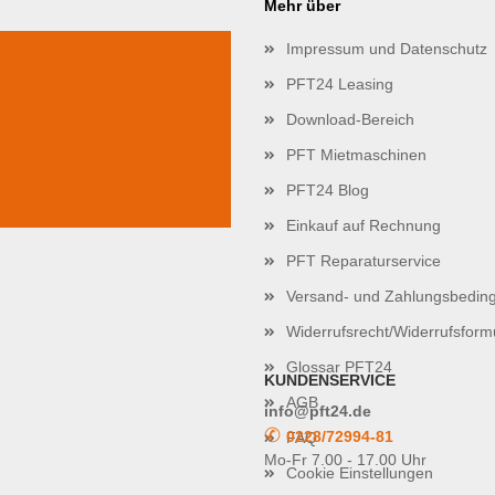
Mehr über
Impressum und Datenschutz
PFT24 Leasing
Download-Bereich
PFT Mietmaschinen
PFT24 Blog
Einkauf auf Rechnung
PFT Reparaturservice
Versand- und Zahlungsbedin
Widerrufsrecht/Widerrufsform
Glossar PFT24
KUNDENSERVICE
AGB
info@pft24.de
✆
0228/72994-81
FAQ
Mo-Fr 7.00 - 17.00 Uhr
Cookie Einstellungen