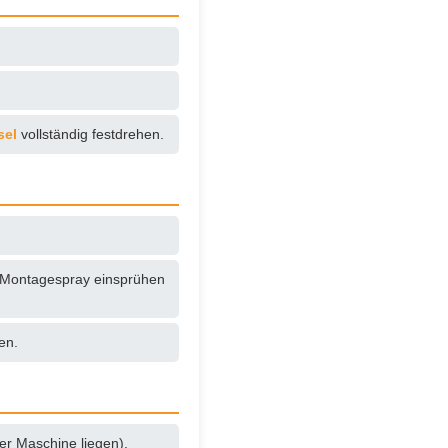
sel
vollständig festdrehen.
t Montagespray einsprühen
en.
der Maschine liegen).