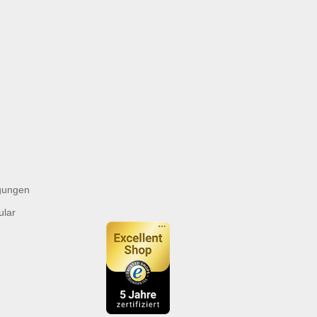
gungen
ular