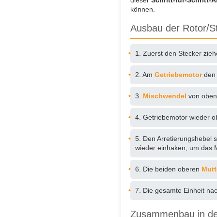
dieser
Schritt-für-Schritt-
können.
Ausbau der Rotor/St
1. Zuerst den Stecker zie
2. Am
Getriebemotor
de
3.
Mischwendel
von oben
4. Getriebemotor wieder o
5. Den Arretierungshebel 
wieder einhaken, um das M
6. Die beiden oberen
Mut
7. Die gesamte Einheit na
Zusammenbau in de