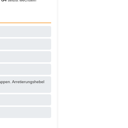
T G4
selbst wechseln
appen. Arretierungshebel