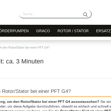
ÖRDERPUMPEN
GRACO
ROTOR / STATOR
ERSATZ
ch den Rotor/Stator bei einer PFT G4?
t: ca. 3 Minuten
 Rotor/Stator bei einer PFT G4?
tung, um den Rotor/Stator bei einer PFT G4 auszutauschen?
Sie sin
eiter, um diese Aufgabe durchzuführen, obwohl es einfach und schnell e