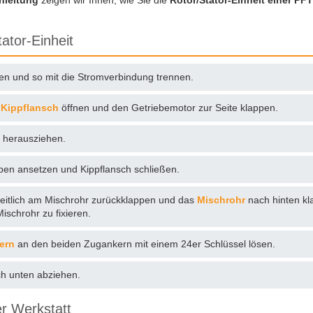
Anleitung
zeigen wir Ihnen, wie Sie die
Rotor/Stator-Einheit einer PF
ator-Einheit
hen und so mit die Stromverbindung trennen.
n
Kippflansch
öffnen und den Getriebemotor zur Seite klappen.
 herausziehen.
ben ansetzen und Kippflansch schließen.
seitlich am Mischrohr zurückklappen und das
Mischrohr
nach hinten kl
ischrohr zu fixieren.
tern
an den beiden Zugankern mit einem 24er Schlüssel lösen.
ch unten abziehen.
r Werkstatt