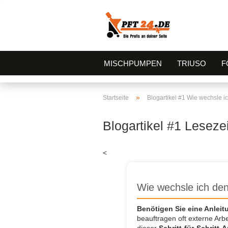
MISCHPUMPEN
TRIUSO
F
»
Startseite
Blogartikel #1 Wie wechsle i
Blogartikel #1 Lesezei
<
Wie wechsle ich den
Benötigen Sie eine Anlei
beauftragen oft externe Arb