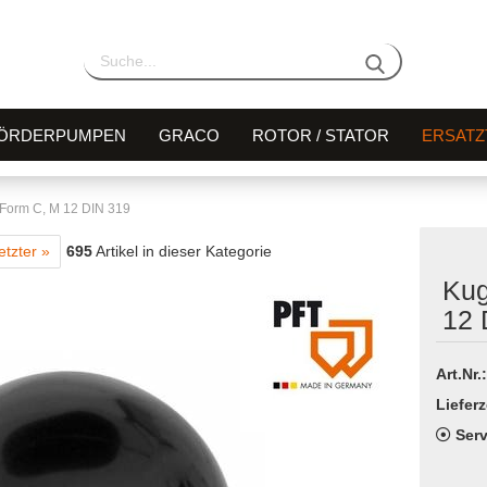
ÖRDERPUMPEN
GRACO
ROTOR / STATOR
ERSATZ
Form C, M 12 DIN 319
etzter »
695
Artikel in dieser Kategorie
Kug
12 
Art.Nr.:
Lieferz
Serv