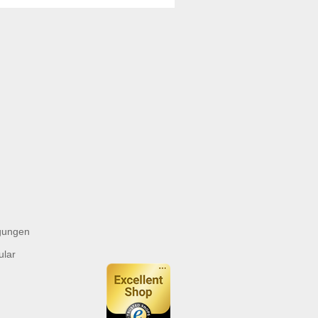
gungen
ular