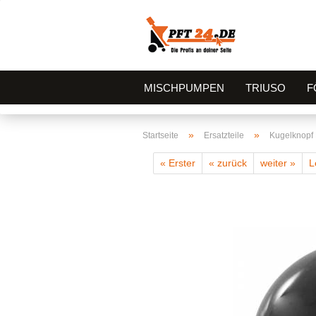
MISCHPUMPEN
TRIUSO
F
»
»
Startseite
Ersatzteile
Kugelknopf 
« Erster
« zurück
weiter »
L