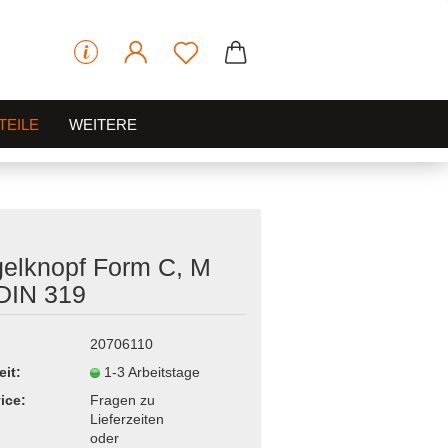
TEILE
WEITERE
elknopf Form C, M
DIN 319
20706110
eit:
1-3 Arbeitstage
ice:
Fragen zu
Lieferzeiten
oder