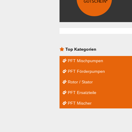
GUTSCHEIN*
Top Kategorien
PFT Mischpumpen
PFT Förderpumpen
Rotor / Stator
PFT Ersatzteile
PFT Mischer