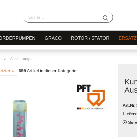
ÖRDERPUMPEN
GRACO
ROTOR / STATOR
ERSATZ
hr ver. Ausführungen
etzter »
695
Artikel in dieser Kategorie
Kun
Aus
Art.Nr.:
Lieferz
Serv