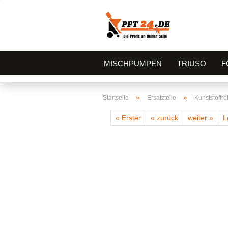
MISCHPUMPEN
TRIUSO
F
»
»
Startseite
Ersatzteile
Kunststoffro
« Erster
« zurück
weiter »
L