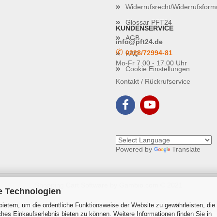
Widerrufsrecht/Widerrufsform
Glossar PFT24
KUNDENSERVICE
AGB
info@pft24.de
✆
0228/72994-81
FAQ
Mo-Fr 7.00 - 17.00 Uhr
Cookie Einstellungen
Kontakt / Rückrufservice
Powered by
Translate
Shopping Cart Software
by Gambio.com © 2021
e Technologien
ietern, um die ordentliche Funktionsweise der Website zu gewährleisten, die
es Einkaufserlebnis bieten zu können. Weitere Informationen finden Sie in