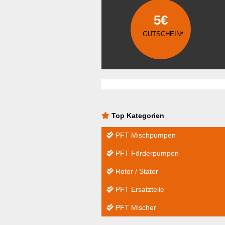
5€
GUTSCHEIN*
Top Kategorien
PFT Mischpumpen
PFT Förderpumpen
Rotor / Stator
PFT Ersatzteile
PFT Mischer