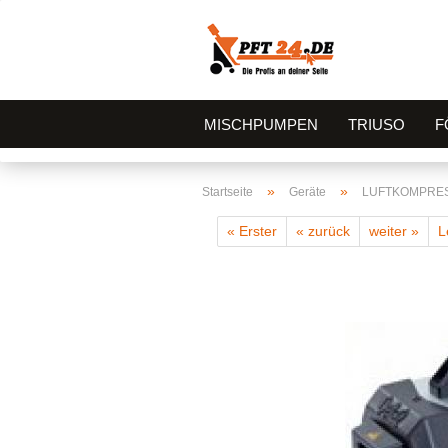
MISCHPUMPEN
TRIUSO
F
»
»
Startseite
Geräte
LUFTKOMPRES
« Erster
« zurück
weiter »
L