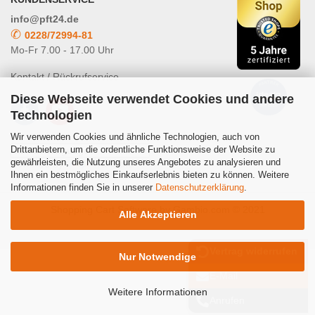
info@pft24.de
✆
0228/72994-81
Mo-Fr 7.00 - 17.00 Uhr
Kontakt / Rückrufservice
Diese Webseite verwendet Cookies und andere
Technologien
Wir verwenden Cookies und ähnliche Technologien, auch von
Drittanbietern, um die ordentliche Funktionsweise der Website zu
gewährleisten, die Nutzung unseres Angebotes zu analysieren und
Powered by
Translate
Ihnen ein bestmögliches Einkaufserlebnis bieten zu können. Weitere
Informationen finden Sie in unserer
Datenschutzerklärung
.
Shopping Cart Software
by Gambio.com © 2021
Alle Akzeptieren
Vertrag widerrufen
Nur Notwendige
E-Mail
Weitere Informationen
Anrufen