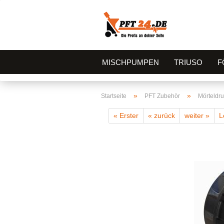
MISCHPUMPEN
TRIUSO
F
»
»
Startseite
PFT Zubehör
Mörteldru
« Erster
« zurück
weiter »
L