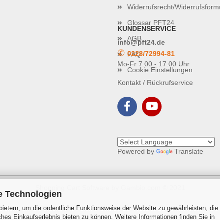
Widerrufsrecht/Widerrufsform
Glossar PFT24
KUNDENSERVICE
AGB
info@pft24.de
✆
0228/72994-81
FAQ
Mo-Fr 7.00 - 17.00 Uhr
Cookie Einstellungen
Kontakt / Rückrufservice
Powered by
Translate
Shopping Cart Software
by Gambio.com © 2021
e Technologien
ietern, um die ordentliche Funktionsweise der Website zu gewährleisten, die
es Einkaufserlebnis bieten zu können. Weitere Informationen finden Sie in