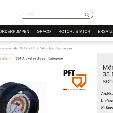
ÖRDERPUMPEN
GRACO
ROTOR / STATOR
ERSATZ
ckmanometer 35 M-Teil 1 1/4" AG schraubbar verzinkt
etzter »
334
Artikel in dieser Kategorie
Mör
35 
sch
Art.Nr.:
Lieferz
Serv