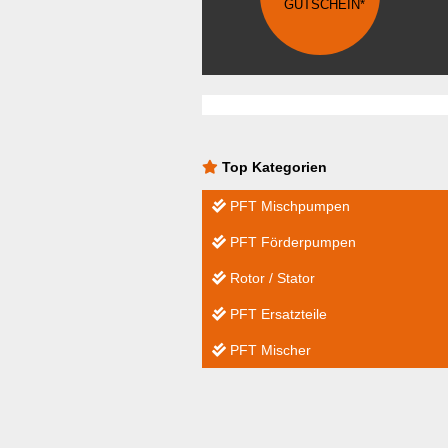
GUTSCHEIN*
Top Kategorien
PFT Mischpumpen
PFT Förderpumpen
Rotor / Stator
PFT Ersatzteile
PFT Mischer