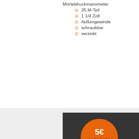
Mörteldruckmanometer
35 M-Teil
1 1/4 Zoll
Außengewinde
schraubbar
verzinkt
5€