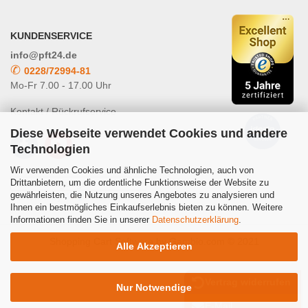
KUNDENSERVICE
info@pft24.de
✆
0228/72994-81
Mo-Fr 7.00 - 17.00 Uhr
Kontakt / Rückrufservice
Diese Webseite verwendet Cookies und andere
Technologien
Wir verwenden Cookies und ähnliche Technologien, auch von
Drittanbietern, um die ordentliche Funktionsweise der Website zu
gewährleisten, die Nutzung unseres Angebotes zu analysieren und
Powered by
Translate
Ihnen ein bestmögliches Einkaufserlebnis bieten zu können. Weitere
Informationen finden Sie in unserer
Datenschutzerklärung
.
Shopping Cart Software
by Gambio.com © 2021
Alle Akzeptieren
Vertrag widerrufen
Nur Notwendige
E-Mail