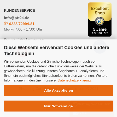
KUNDENSERVICE
info@pft24.de
✆
0228/72994-81
Mo-Fr 7.00 - 17.00 Uhr
Kontakt / Rückrufservice
Diese Webseite verwendet Cookies und andere
Technologien
Wir verwenden Cookies und ähnliche Technologien, auch von
Drittanbietern, um die ordentliche Funktionsweise der Website zu
gewährleisten, die Nutzung unseres Angebotes zu analysieren und
Powered by
Translate
Ihnen ein bestmögliches Einkaufserlebnis bieten zu können. Weitere
Informationen finden Sie in unserer
Datenschutzerklärung
.
Shopping Cart Software
by Gambio.com © 2021
Alle Akzeptieren
Vertrag widerrufen
Nur Notwendige
E-Mail