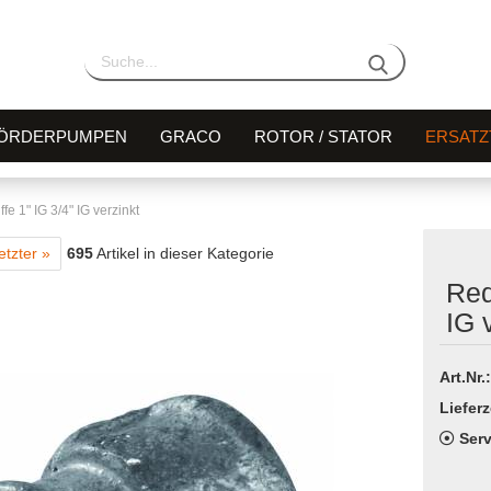
ÖRDERPUMPEN
GRACO
ROTOR / STATOR
ERSATZ
e 1" IG 3/4" IG verzinkt
etzter »
695
Artikel in dieser Kategorie
Red
IG 
Art.Nr.:
Lieferz
Serv