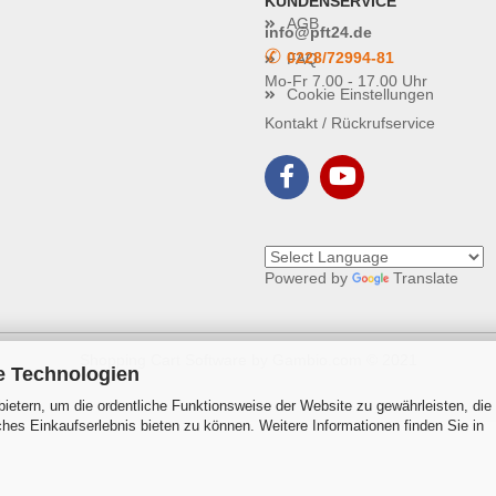
KUNDENSERVICE
AGB
info@pft24.de
✆
0228/72994-81
FAQ
Mo-Fr 7.00 - 17.00 Uhr
Cookie Einstellungen
Kontakt / Rückrufservice
Powered by
Translate
Shopping Cart Software
by Gambio.com © 2021
e Technologien
ietern, um die ordentliche Funktionsweise der Website zu gewährleisten, die
es Einkaufserlebnis bieten zu können. Weitere Informationen finden Sie in