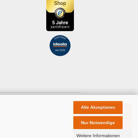
Alle Akzeptieren
Vertrag widerrufen
Nur Notwendige
E-Mail
Weitere Informationen
Anrufen