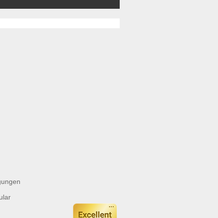
gungen
ular