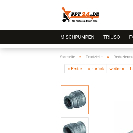
MISCHPUMPEN
TRIUSO
F
»
»
Startseite
Ersatzteile
Reduziermuff
« Erster
« zurück
weiter »
L