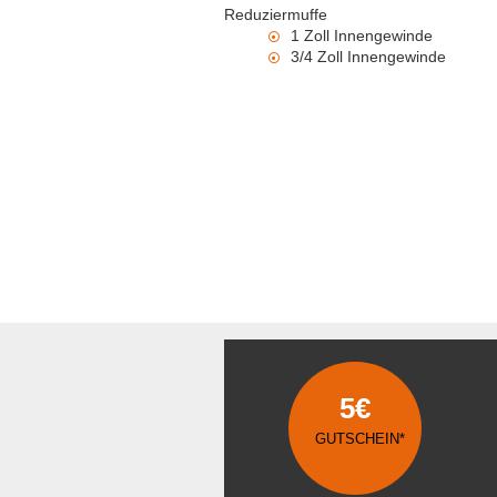
Reduziermuffe
1 Zoll Innengewinde
3/4 Zoll Innengewinde
5€
GUTSCHEIN*