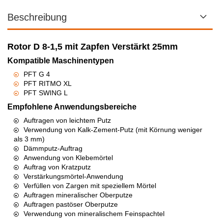
PFT Rotorschlüssel
Beschreibung
Lieferzeit:
1-3 Arbeitstage
48,59 EUR
Rotor D 8-1,5 mit Zapfen Verstärkt 25mm
inkl. 19% MwSt. zzgl.
Versand
Kompatible Maschinentypen
IN DEN WARENKORB
PFT G 4
PFT RITMO XL
PFT SWING L
Empfohlene Anwendungsbereiche
Auftragen von leichtem Putz
Verwendung von Kalk-Zement-Putz (mit Körnung weniger
als 3 mm)
Dämmputz-Auftrag
Anwendung von Klebemörtel
Auftrag von Kratzputz
Verstärkungsmörtel-Anwendung
Verfüllen von Zargen mit speziellem Mörtel
Auftragen mineralischer Oberputze
Auftragen pastöser Oberputze
Verwendung von mineralischem Feinspachtel