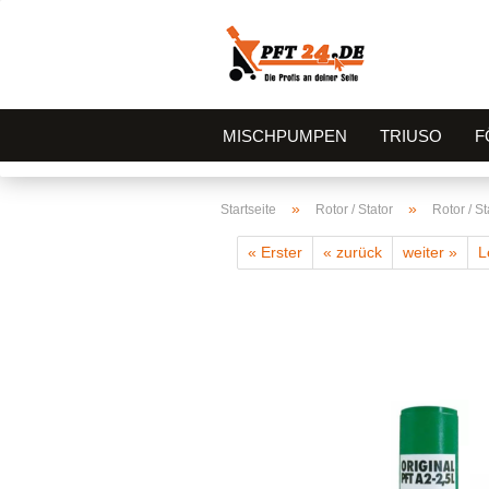
MISCHPUMPEN
TRIUSO
F
»
»
Startseite
Rotor / Stator
Rotor / St
« Erster
« zurück
weiter »
L