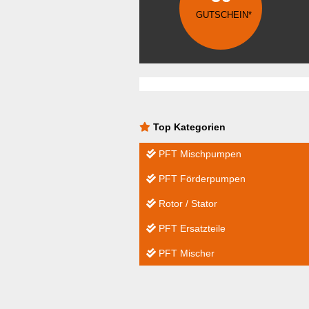
GUTSCHEIN*
Top Kategorien
PFT Mischpumpen
PFT Förderpumpen
Rotor / Stator
PFT Ersatzteile
PFT Mischer