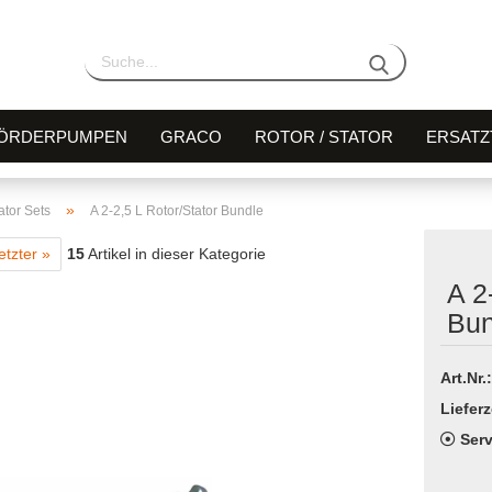
ÖRDERPUMPEN
GRACO
ROTOR / STATOR
ERSATZ
»
ator Sets
A 2-2,5 L Rotor/Stator Bundle
etzter »
15
Artikel in dieser Kategorie
A 2
Bun
Art.Nr.:
Lieferz
Serv