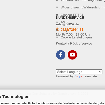
Widerrufsrecht/Widerrufsform
Glossar PFT24
KUNDENSERVICE
AGB
info@pft24.de
✆
0228/72994-81
FAQ
Mo-Fr 7.00 - 17.00 Uhr
Cookie Einstellungen
Kontakt / Rückrufservice
Powered by
Translate
Shopping Cart Software
by Gambio.com © 2021
e Technologien
ietern, um die ordentliche Funktionsweise der Website zu gewährleisten, die