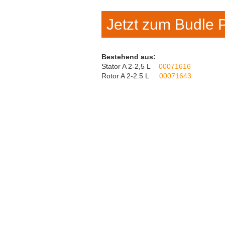
Jetzt zum Budle 
Bestehend aus:
Stator A 2-2,5 L
00071616
Rotor A 2-2.5 L
00071643