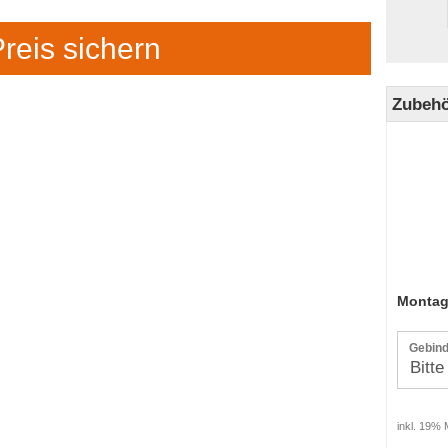
Preis sichern
Zubeh
Montage
Gebind
inkl. 19% 