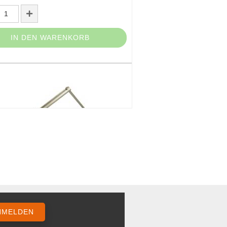
IN DEN WARENKORB
torschlüssel
it:
1-3 Arbeitstage
9 EUR
MwSt. zzgl.
Versand
NMELDEN