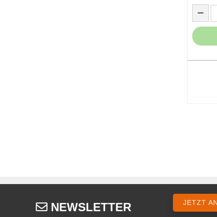
PFT Ro
Lieferze
48,5
inkl. 19% 
JETZT A
NEWSLETTER