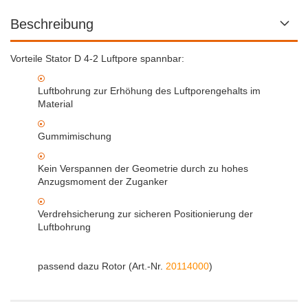
PFT Rotorschlüssel
Beschreibung
Lieferzeit:
1-3 Arbeitstage
48,59 EUR
Vorteile Stator D 4-2 Luftpore spannbar:
inkl. 19% MwSt. zzgl.
Versand
Luftbohrung zur Erhöhung des Luftporengehalts im
IN DEN WARENKORB
Material
Gummimischung
Kein Verspannen der Geometrie durch zu hohes
Anzugsmoment der Zuganker
Verdrehsicherung zur sicheren Positionierung der
Luftbohrung
passend dazu Rotor (Art.-Nr.
20114000
)