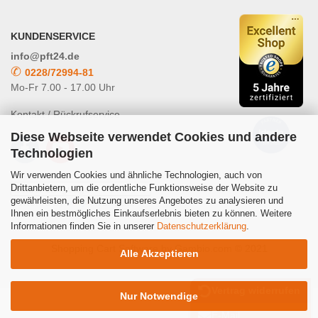
KUNDENSERVICE
info@pft24.de
✆
0228/72994-81
Mo-Fr 7.00 - 17.00 Uhr
Kontakt / Rückrufservice
Diese Webseite verwendet Cookies und andere
Technologien
Wir verwenden Cookies und ähnliche Technologien, auch von
Drittanbietern, um die ordentliche Funktionsweise der Website zu
gewährleisten, die Nutzung unseres Angebotes zu analysieren und
Powered by
Translate
Ihnen ein bestmögliches Einkaufserlebnis bieten zu können. Weitere
Informationen finden Sie in unserer
Datenschutzerklärung
.
Shopping Cart Software
by Gambio.com © 2021
Alle Akzeptieren
Vertrag widerrufen
Nur Notwendige
E-Mail