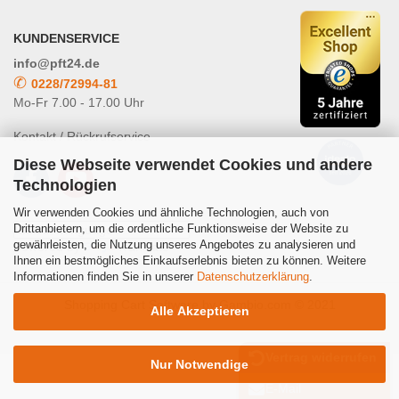
KUNDENSERVICE
info@pft24.de
✆
0228/72994-81
Mo-Fr 7.00 - 17.00 Uhr
Kontakt / Rückrufservice
Diese Webseite verwendet Cookies und andere
Technologien
Wir verwenden Cookies und ähnliche Technologien, auch von
Drittanbietern, um die ordentliche Funktionsweise der Website zu
gewährleisten, die Nutzung unseres Angebotes zu analysieren und
Powered by
Translate
Ihnen ein bestmögliches Einkaufserlebnis bieten zu können. Weitere
Informationen finden Sie in unserer
Datenschutzerklärung
.
Shopping Cart Software
by Gambio.com © 2021
Alle Akzeptieren
Vertrag widerrufen
Nur Notwendige
E-Mail