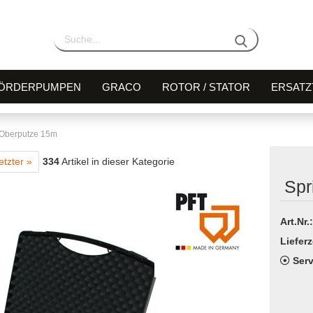
ÖRDERPUMPEN
GRACO
ROTOR / STATOR
ERSATZ
t Oberputze 15m
etzter »
334
Artikel in dieser Kategorie
Spr
Art.Nr.:
Lieferz
Serv