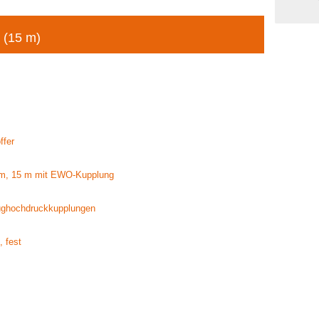
r (15 m)
ffer
m, 15 m mit EWO-Kupplung
aughochdruckkupplungen
 fest