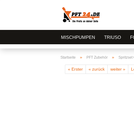
MISCHPUMPEN
TRIUSO
F
»
»
Startseite
PFT Zubehör
Spritzse
« Erster
« zurück
weiter »
L