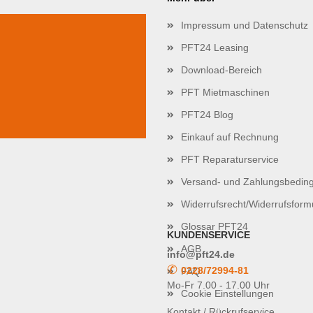
Impressum und Datenschutz
PFT24 Leasing
Download-Bereich
PFT Mietmaschinen
PFT24 Blog
Einkauf auf Rechnung
PFT Reparaturservice
Versand- und Zahlungsbedin
Widerrufsrecht/Widerrufsform
Glossar PFT24
KUNDENSERVICE
AGB
info@pft24.de
✆
0228/72994-81
FAQ
Mo-Fr 7.00 - 17.00 Uhr
Cookie Einstellungen
Kontakt / Rückrufservice