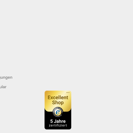
gungen
ular