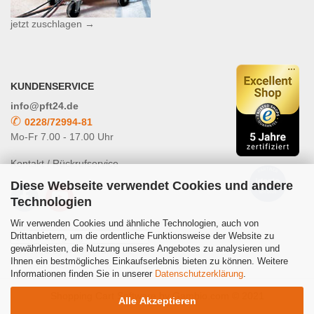
jetzt zuschlagen →
KUNDENSERVICE
info@pft24.de
✆
0228/72994-81
Mo-Fr 7.00 - 17.00 Uhr
Kontakt / Rückrufservice
Diese Webseite verwendet Cookies und andere
Technologien
Wir verwenden Cookies und ähnliche Technologien, auch von
Drittanbietern, um die ordentliche Funktionsweise der Website zu
gewährleisten, die Nutzung unseres Angebotes zu analysieren und
Powered by
Translate
Ihnen ein bestmögliches Einkaufserlebnis bieten zu können. Weitere
Informationen finden Sie in unserer
Datenschutzerklärung
.
Shopping Cart Software
by Gambio.com © 2021
Alle Akzeptieren