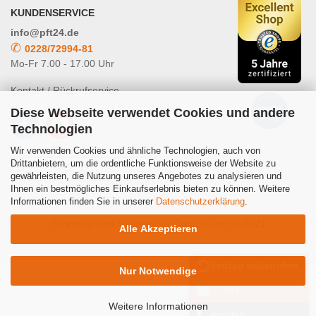
KUNDENSERVICE
info@pft24.de
✆
0228/72994-81
Mo-Fr 7.00 - 17.00 Uhr
Kontakt / Rückrufservice
Diese Webseite verwendet Cookies und andere
Technologien
Wir verwenden Cookies und ähnliche Technologien, auch von
Drittanbietern, um die ordentliche Funktionsweise der Website zu
gewährleisten, die Nutzung unseres Angebotes zu analysieren und
Powered by
Translate
Ihnen ein bestmögliches Einkaufserlebnis bieten zu können. Weitere
Informationen finden Sie in unserer
Datenschutzerklärung
.
Shopping Cart Software
by Gambio.com © 2021
Alle Akzeptieren
Vertrag widerrufen
Nur Notwendige
E-Mail
Weitere Informationen
Anrufen