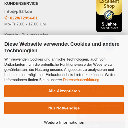
KUNDENSERVICE
info@pft24.de
✆
0228/72994-81
Mo-Fr 7.00 - 17.00 Uhr
Kontakt / Rückrufservice
Diese Webseite verwendet Cookies und andere
Technologien
Wir verwenden Cookies und ähnliche Technologien, auch von
Drittanbietern, um die ordentliche Funktionsweise der Website zu
gewährleisten, die Nutzung unseres Angebotes zu analysieren und
Powered by
Translate
Ihnen ein bestmögliches Einkaufserlebnis bieten zu können. Weitere
Informationen finden Sie in unserer
Datenschutzerklärung
.
Shopping Cart Software
by Gambio.com © 2021
Alle Akzeptieren
Vertrag widerrufen
Nur Notwendige
E-Mail
Weitere Informationen
Anrufen